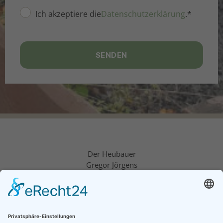
Ich akzeptiere die
Datenschutzerklärung
.*
SENDEN
Der Heubauer
Gregor Jörgens
Spanenkamp 55
45659 Recklinghausen-Stuckenbusch
Tel.: 0171 – 526 9026