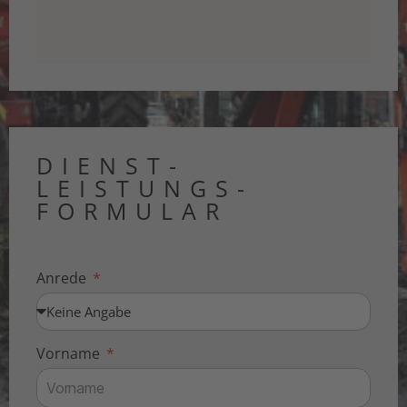
DIENST­
LEISTUNGS­
FORMULAR
Anrede
Vorname