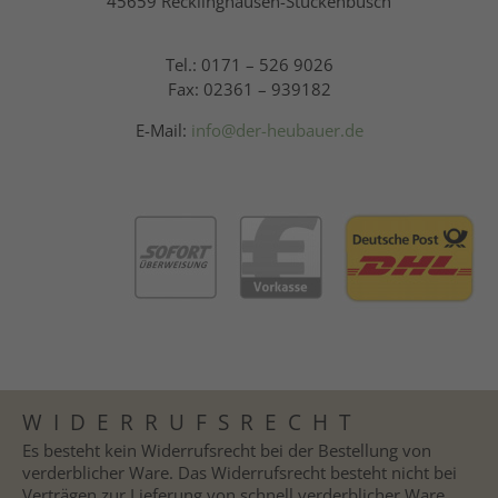
45659 Recklinghausen-Stuckenbusch
Tel.: 0171 – 526 9026
Fax: 02361 – 939182
E-Mail:
info@der-heubauer.de
WIDERRUFSRECHT
Es besteht kein Widerrufsrecht bei der Bestellung von
verderblicher Ware. Das Widerrufsrecht besteht nicht bei
Verträgen zur Lieferung von schnell verderblicher Ware,