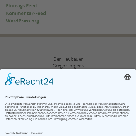
Eintrags-Feed
Kommentar-Feed
WordPress.org
Der Heubauer
Gregor Jörgens
Spanenkamp 55
45659 Recklinghausen-Stuckenbusch
Tel.: 0171 – 526 9026
Fax: 02361 – 939182
E-Mail:
info@der-heubauer.de